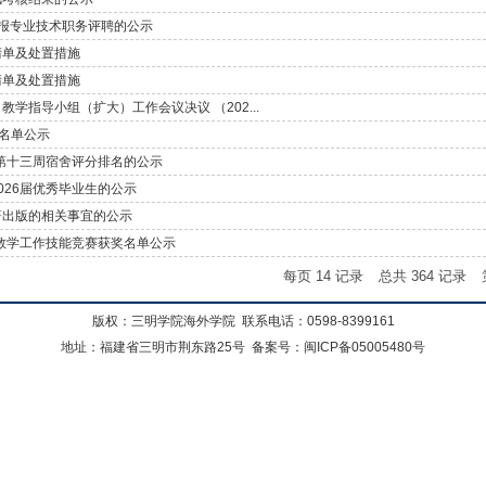
报专业技术职务评聘的公示
清单及处置措施
清单及处置措施
学指导小组（扩大）工作会议决议 （202...
荐名单公示
期第十三周宿舍评分排名的公示
026届优秀毕业生的公示
著出版的相关事宜的公示
生教学工作技能竞赛获奖名单公示
每页
14
记录
总共
364
记录
版权：三明学院海外学院 联系电话：0598-8399161
地址：福建省三明市荆东路25号 备案号：闽ICP备05005480号